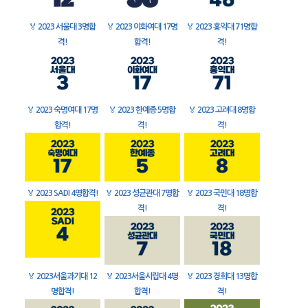
🏅
2023 서울대 3명합
🏅
2023 이화여대 17명
🏅
2023 홍익대 71명합
격!
합격!
격!
🏅
2023 숙명여대 17명
🏅
2023 한예종 5명합
🏅
2023 고려대 8명합
합격!
격!
격!
🏅
2023 SADI 4명합격!
🏅
2023 성균관대 7명합
🏅
2023 국민대 18명합
격!
격!
🏅
2023서울과기대 12
🏅
2023서울시립대 4명
🏅
2023 경희대 13명합
명합격!
합격!
격!