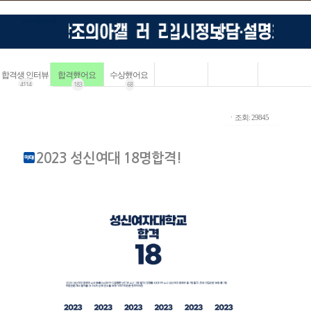
합격생 인터뷰
합격했어요
수상했어요
4114
183
68
ㆍ조회: 29845
2023 성신여대 18명합격!