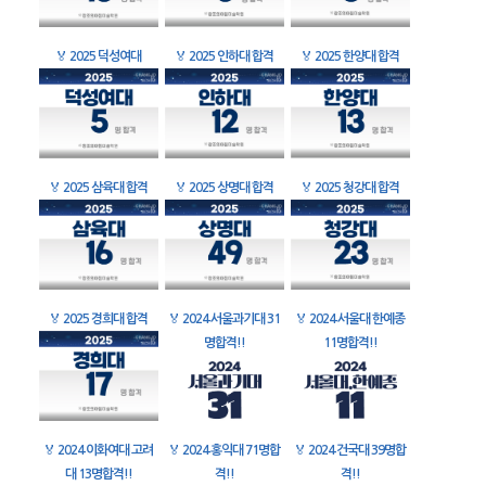
🏅
2025 덕성여대
🏅
2025 인하대 합격
🏅
2025 한양대 합격
🏅
2025 삼육대 합격
🏅
2025 상명대 합격
🏅
2025 청강대 합격
🏅
2025 경희대 합격
🏅
2024 서울과기대 31
🏅
2024 서울대 한예종
명합격!!
11명합격!!
🏅
2024 이화여대 고려
🏅
2024 홍익대 71명합
🏅
2024 건국대 39명합
대 13명합격!!
격!!
격!!