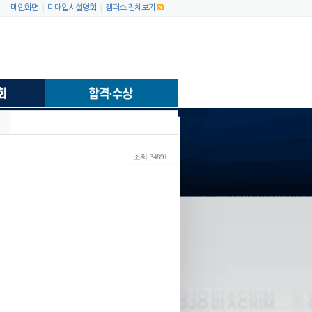
|
|
|
메인화면
미대입시설명회
캠퍼스 전체보기
ㆍ조회: 34891