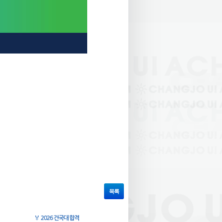
목록
🏅
2026 건국대 합격