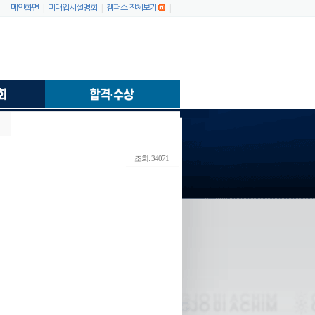
|
|
|
메인화면
미대입시설명회
캠퍼스 전체보기
ㆍ조회: 34071