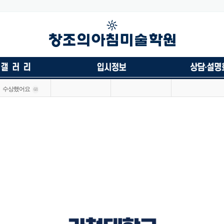
수상했어요
68