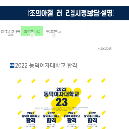
합격생 인터뷰
합격했어요
수상했어요
4114
183
68
ㆍ조회: 37245
2022 동덕여자대학교 합격