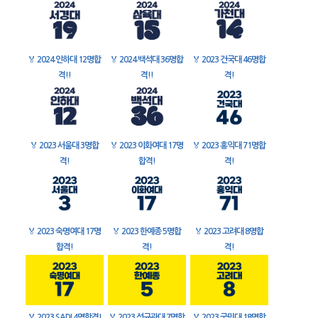
🏅
2024 인하대 12명합
🏅
2024 백석대 36명합
🏅
2023 건국대 46명합
격!!
격!!
격!
🏅
2023 서울대 3명합
🏅
2023 이화여대 17명
🏅
2023 홍익대 71명합
격!
합격!
격!
🏅
2023 숙명여대 17명
🏅
2023 한예종 5명합
🏅
2023 고려대 8명합
합격!
격!
격!
🏅
2023 SADI 4명합격!
🏅
2023 성균관대 7명합
🏅
2023 국민대 18명합