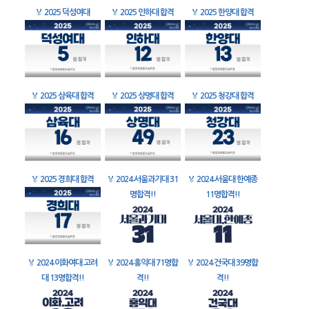
🏅
2025 덕성여대
🏅
2025 인하대 합격
🏅
2025 한양대 합격
🏅
2025 삼육대 합격
🏅
2025 상명대 합격
🏅
2025 청강대 합격
🏅
2025 경희대 합격
🏅
2024 서울과기대 31
🏅
2024 서울대 한예종
명합격!!
11명합격!!
🏅
2024 이화여대 고려
🏅
2024 홍익대 71명합
🏅
2024 건국대 39명합
대 13명합격!!
격!!
격!!