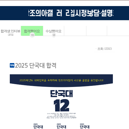
합격생 인터뷰
합격했어요
수상했어요
4114
183
68
ㆍ조회: 13313
2025 단국대 합격