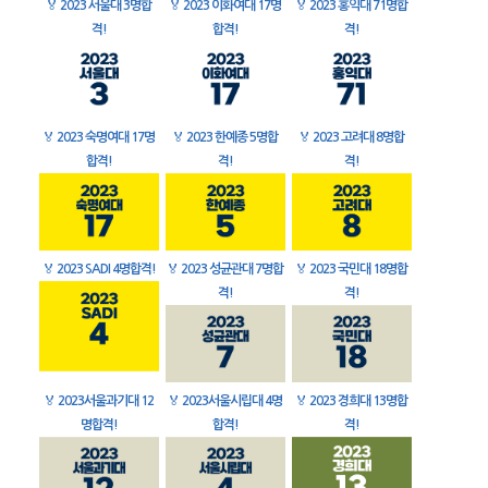
🏅
2023 서울대 3명합
🏅
2023 이화여대 17명
🏅
2023 홍익대 71명합
격!
합격!
격!
🏅
2023 숙명여대 17명
🏅
2023 한예종 5명합
🏅
2023 고려대 8명합
합격!
격!
격!
🏅
2023 SADI 4명합격!
🏅
2023 성균관대 7명합
🏅
2023 국민대 18명합
격!
격!
🏅
2023서울과기대 12
🏅
2023서울시립대 4명
🏅
2023 경희대 13명합
명합격!
합격!
격!