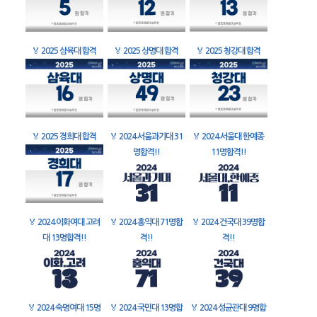
🏅
2025 삼육대 합격
🏅
2025 상명대 합격
🏅
2025 청강대 합격
🏅
2025 경희대 합격
🏅
2024 서울과기대 31
🏅
2024 서울대 한예종
명합격!!
11명합격!!
🏅
2024 이화여대 고려
🏅
2024 홍익대 71명합
🏅
2024 건국대 39명합
대 13명합격!!
격!!
격!!
🏅
2024 숙명여대 15명
🏅
2024 국민대 13명합
🏅
2024 성균관대 9명합