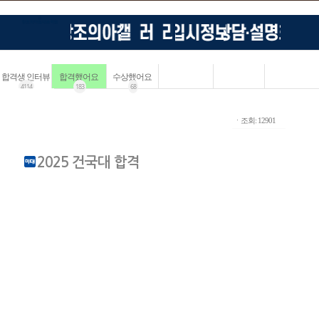
합격생 인터뷰
합격했어요
수상했어요
4114
183
68
ㆍ조회: 12901
2025 건국대 합격