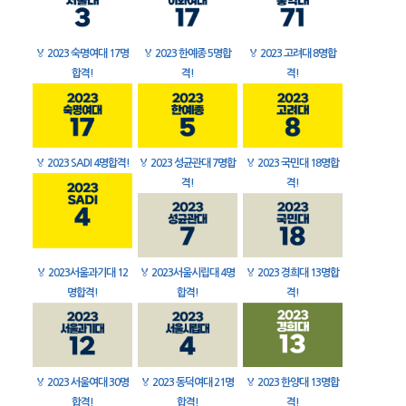
🏅
2023 숙명여대 17명
🏅
2023 한예종 5명합
🏅
2023 고려대 8명합
합격!
격!
격!
🏅
2023 SADI 4명합격!
🏅
2023 성균관대 7명합
🏅
2023 국민대 18명합
격!
격!
🏅
2023서울과기대 12
🏅
2023서울시립대 4명
🏅
2023 경희대 13명합
명합격!
합격!
격!
🏅
2023 서울여대 30명
🏅
2023 동덕여대 21명
🏅
2023 한양대 13명합
합격!
합격!
격!