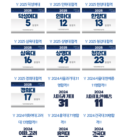
🏅
2025 덕성여대
🏅
2025 인하대 합격
🏅
2025 한양대 합격
🏅
2025 삼육대 합격
🏅
2025 상명대 합격
🏅
2025 청강대 합격
🏅
2025 경희대 합격
🏅
2024 서울과기대 31
🏅
2024 서울대 한예종
명합격!!
11명합격!!
🏅
2024 이화여대 고려
🏅
2024 홍익대 71명합
🏅
2024 건국대 39명합
대 13명합격!!
격!!
격!!