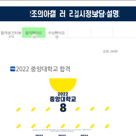
합격생 인터뷰
합격했어요
수상했어요
4114
183
68
ㆍ조회: 34590
2022 중앙대학교 합격