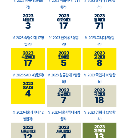
🏅
2023 서울대 3명합
🏅
2023 이화여대 17명
🏅
2023 홍익대 71명합
격!
합격!
격!
🏅
2023 숙명여대 17명
🏅
2023 한예종 5명합
🏅
2023 고려대 8명합
합격!
격!
격!
🏅
2023 SADI 4명합격!
🏅
2023 성균관대 7명합
🏅
2023 국민대 18명합
격!
격!
🏅
2023서울과기대 12
🏅
2023서울시립대 4명
🏅
2023 경희대 13명합
명합격!
합격!
격!