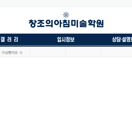
수상했어요
68