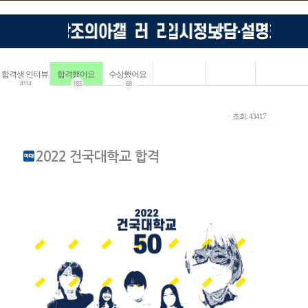
합격생 인터뷰
합격했어요
수상했어요
4114
183
68
ㆍ조회: 43417
2022 건국대학교 합격