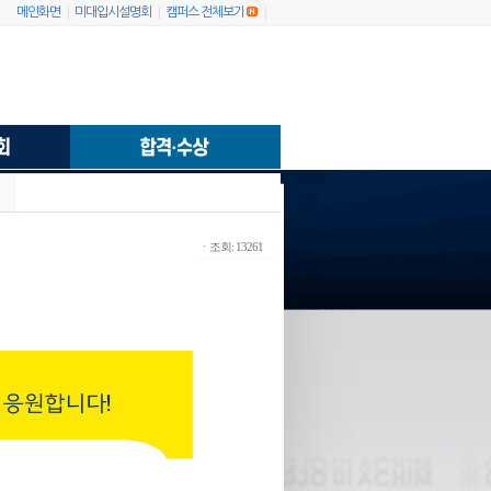
|
|
|
메인화면
미대입시설명회
캠퍼스 전체보기
ㆍ조회: 13261