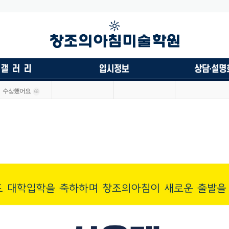
수상했어요
68