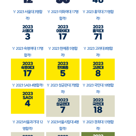
🏅
2023 서울대 3명합
🏅
2023 이화여대 17명
🏅
2023 홍익대 71명합
격!
합격!
격!
🏅
2023 숙명여대 17명
🏅
2023 한예종 5명합
🏅
2023 고려대 8명합
합격!
격!
격!
🏅
2023 SADI 4명합격!
🏅
2023 성균관대 7명합
🏅
2023 국민대 18명합
격!
격!
🏅
2023서울과기대 12
🏅
2023서울시립대 4명
🏅
2023 경희대 13명합
명합격!
합격!
격!