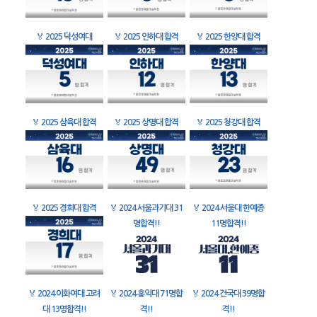
🏅
2025 덕성여대
🏅
2025 인하대 합격
🏅
2025 한양대 합격
🏅
2025 삼육대 합격
🏅
2025 상명대 합격
🏅
2025 청강대 합격
🏅
2025 경희대 합격
🏅
2024 서울과기대 31
🏅
2024 서울대 한예종
명합격!!
11명합격!!
🏅
2024 이화여대 고려
🏅
2024 홍익대 71명합
🏅
2024 건국대 39명합
대 13명합격!!
격!!
격!!