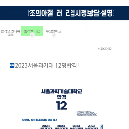
합격생 인터뷰
합격했어요
수상했어요
4114
183
68
ㆍ조회: 29412
2023서울과기대 12명합격!