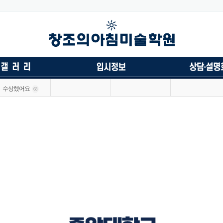
수상했어요
68