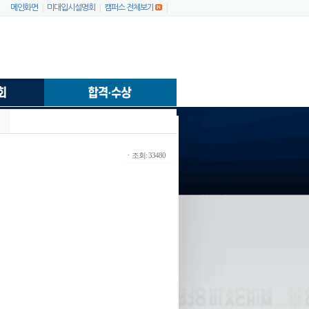
|
|
|
메인화면
미대입시설명회
캠퍼스 전체보기
ㆍ조회: 33480