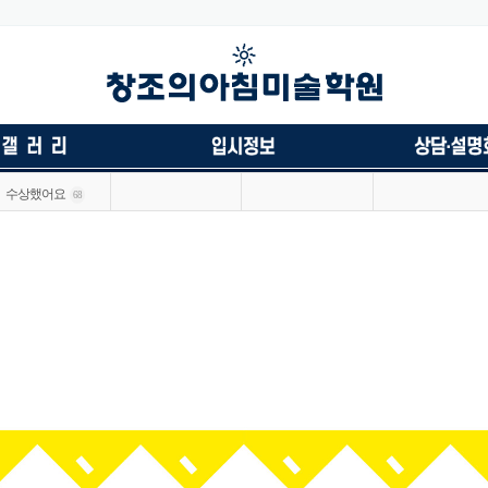
수상했어요
68