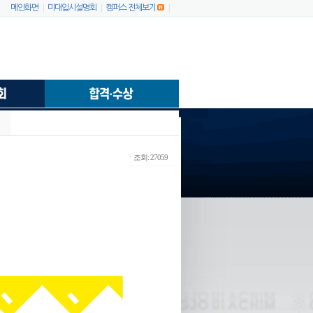
|
|
|
메인화면
미대입시설명회
캠퍼스 전체보기
ㆍ조회: 27059