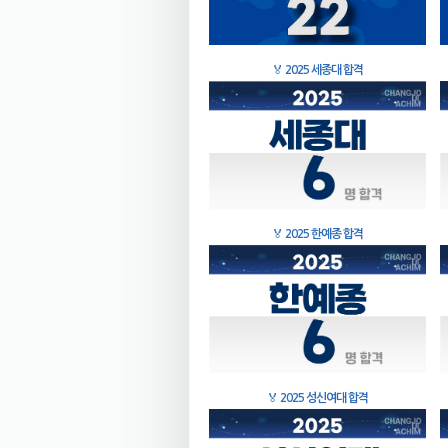
🏅
2025 세종대 합격
🏅
2025 한예종 합격
🏅
2025 성신여대 합격