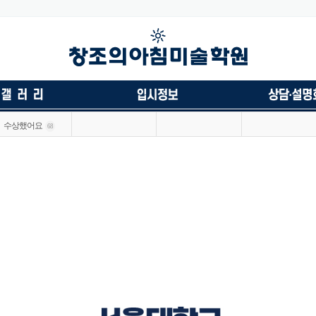
수상했어요
68