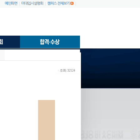
|
|
|
메인화면
미대입시설명회
캠퍼스 전체보기
ㆍ조회: 32124