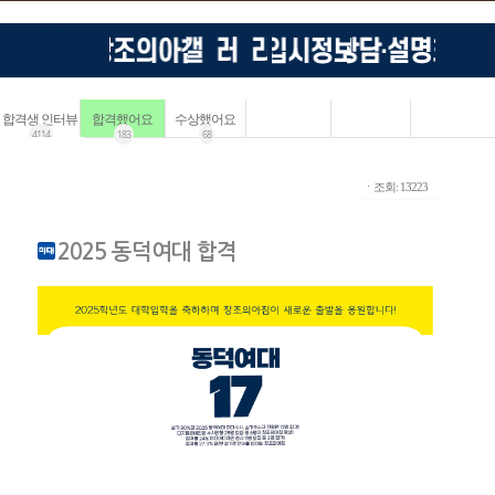
합격생 인터뷰
합격했어요
수상했어요
4114
183
68
ㆍ조회: 13223
2025 동덕여대 합격