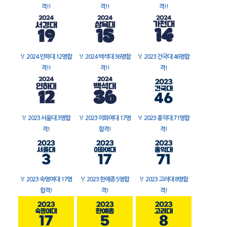
격!!
격!!
격!!
🏅
2024 인하대 12명합
🏅
2024 백석대 36명합
🏅
2023 건국대 46명합
격!!
격!!
격!
🏅
2023 서울대 3명합
🏅
2023 이화여대 17명
🏅
2023 홍익대 71명합
격!
합격!
격!
🏅
2023 숙명여대 17명
🏅
2023 한예종 5명합
🏅
2023 고려대 8명합
합격!
격!
격!