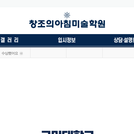
수상했어요
68