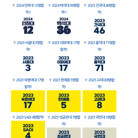
🏅
2024 인하대 12명합
🏅
2024 백석대 36명합
🏅
2023 건국대 46명합
격!!
격!!
격!
🏅
2023 서울대 3명합
🏅
2023 이화여대 17명
🏅
2023 홍익대 71명합
격!
합격!
격!
🏅
2023 숙명여대 17명
🏅
2023 한예종 5명합
🏅
2023 고려대 8명합
합격!
격!
격!
🏅
2023 SADI 4명합격!
🏅
2023 성균관대 7명합
🏅
2023 국민대 18명합
격!
격!