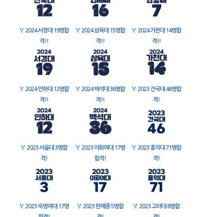
🏅
2024 서경대 19명합
🏅
2024 삼육대 15명합
🏅
2024 가천대 14명합
격!!
격!!
격!!
🏅
2024 인하대 12명합
🏅
2024 백석대 36명합
🏅
2023 건국대 46명합
격!!
격!!
격!
🏅
2023 서울대 3명합
🏅
2023 이화여대 17명
🏅
2023 홍익대 71명합
격!
합격!
격!
🏅
2023 숙명여대 17명
🏅
2023 한예종 5명합
🏅
2023 고려대 8명합