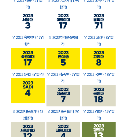
🏅
2023 서울대 3명합
🏅
2023 이화여대 17명
🏅
2023 홍익대 71명합
격!
합격!
격!
🏅
2023 숙명여대 17명
🏅
2023 한예종 5명합
🏅
2023 고려대 8명합
합격!
격!
격!
🏅
2023 SADI 4명합격!
🏅
2023 성균관대 7명합
🏅
2023 국민대 18명합
격!
격!
🏅
2023서울과기대 12
🏅
2023서울시립대 4명
🏅
2023 경희대 13명합
명합격!
합격!
격!