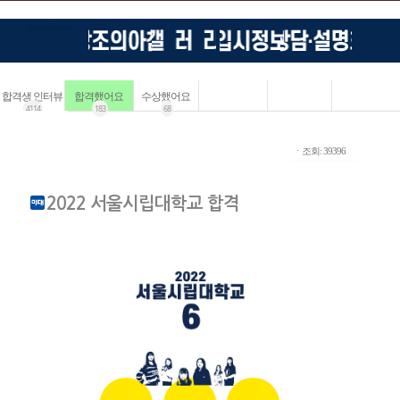
합격생 인터뷰
합격했어요
수상했어요
4114
183
68
ㆍ조회: 39396
2022 서울시립대학교 합격