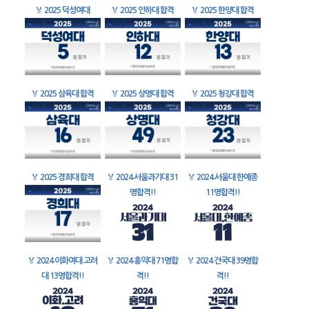
🏅
2025 덕성여대
🏅
2025 인하대 합격
🏅
2025 한양대 합격
🏅
2025 삼육대 합격
🏅
2025 상명대 합격
🏅
2025 청강대 합격
🏅
2025 경희대 합격
🏅
2024 서울과기대 31
🏅
2024 서울대 한예종
명합격!!
11명합격!!
🏅
2024 이화여대 고려
🏅
2024 홍익대 71명합
🏅
2024 건국대 39명합
대 13명합격!!
격!!
격!!