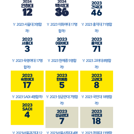
🏅
2023 서울대 3명합
🏅
2023 이화여대 17명
🏅
2023 홍익대 71명합
격!
합격!
격!
🏅
2023 숙명여대 17명
🏅
2023 한예종 5명합
🏅
2023 고려대 8명합
합격!
격!
격!
🏅
2023 SADI 4명합격!
🏅
2023 성균관대 7명합
🏅
2023 국민대 18명합
격!
격!
🏅
2023서울과기대 12
🏅
2023서울시립대 4명
🏅
2023 경희대 13명합