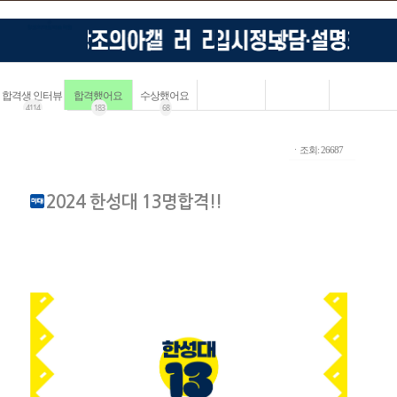
합격생 인터뷰
합격했어요
수상했어요
4114
183
68
ㆍ조회: 26687
2024 한성대 13명합격!!