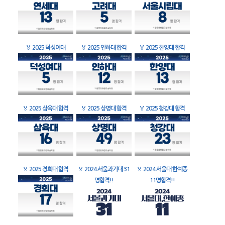
🏅
2025 덕성여대
🏅
2025 인하대 합격
🏅
2025 한양대 합격
🏅
2025 삼육대 합격
🏅
2025 상명대 합격
🏅
2025 청강대 합격
🏅
2025 경희대 합격
🏅
2024 서울과기대 31
🏅
2024 서울대 한예종
명합격!!
11명합격!!