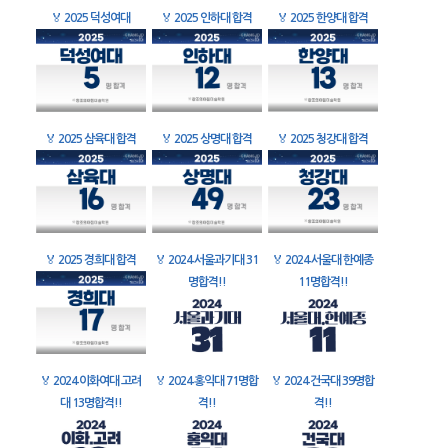
🏅
2025 덕성여대
🏅
2025 인하대 합격
🏅
2025 한양대 합격
🏅
2025 삼육대 합격
🏅
2025 상명대 합격
🏅
2025 청강대 합격
🏅
2025 경희대 합격
🏅
2024 서울과기대 31
🏅
2024 서울대 한예종
명합격!!
11명합격!!
🏅
2024 이화여대 고려
🏅
2024 홍익대 71명합
🏅
2024 건국대 39명합
대 13명합격!!
격!!
격!!