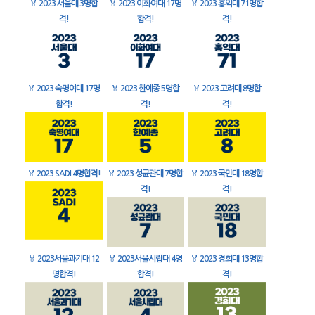
🏅
2023 서울대 3명합
🏅
2023 이화여대 17명
🏅
2023 홍익대 71명합
격!
합격!
격!
🏅
2023 숙명여대 17명
🏅
2023 한예종 5명합
🏅
2023 고려대 8명합
합격!
격!
격!
🏅
2023 SADI 4명합격!
🏅
2023 성균관대 7명합
🏅
2023 국민대 18명합
격!
격!
🏅
2023서울과기대 12
🏅
2023서울시립대 4명
🏅
2023 경희대 13명합
명합격!
합격!
격!