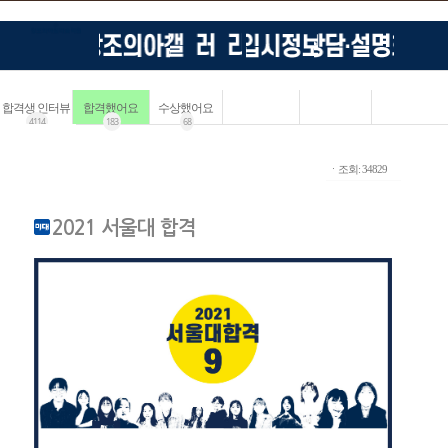
합격생 인터뷰
합격했어요
수상했어요
4114
183
68
ㆍ조회: 34829
2021 서울대 합격