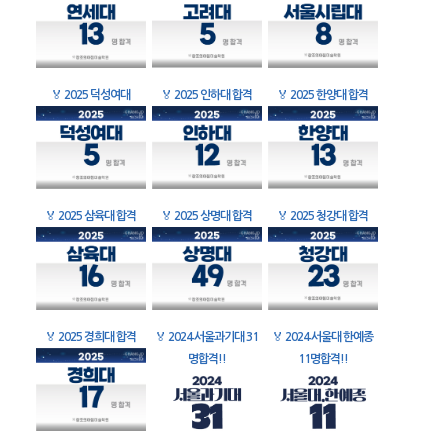
🏅
2025 덕성여대
🏅
2025 인하대 합격
🏅
2025 한양대 합격
🏅
2025 삼육대 합격
🏅
2025 상명대 합격
🏅
2025 청강대 합격
🏅
2025 경희대 합격
🏅
2024 서울과기대 31
🏅
2024 서울대 한예종
명합격!!
11명합격!!