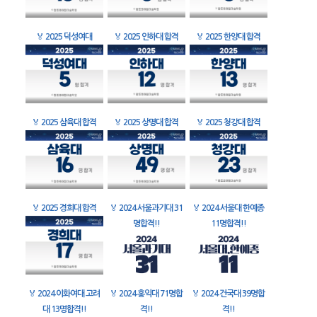
🏅
2025 덕성여대
🏅
2025 인하대 합격
🏅
2025 한양대 합격
🏅
2025 삼육대 합격
🏅
2025 상명대 합격
🏅
2025 청강대 합격
🏅
2025 경희대 합격
🏅
2024 서울과기대 31
🏅
2024 서울대 한예종
명합격!!
11명합격!!
🏅
2024 이화여대 고려
🏅
2024 홍익대 71명합
🏅
2024 건국대 39명합
대 13명합격!!
격!!
격!!