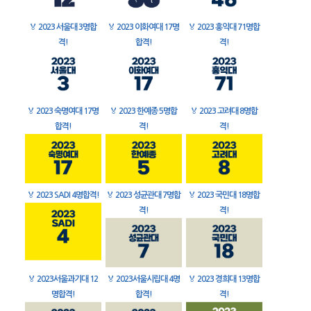
🏅
2023 서울대 3명합
🏅
2023 이화여대 17명
🏅
2023 홍익대 71명합
격!
합격!
격!
🏅
2023 숙명여대 17명
🏅
2023 한예종 5명합
🏅
2023 고려대 8명합
합격!
격!
격!
🏅
2023 SADI 4명합격!
🏅
2023 성균관대 7명합
🏅
2023 국민대 18명합
격!
격!
🏅
2023서울과기대 12
🏅
2023서울시립대 4명
🏅
2023 경희대 13명합
명합격!
합격!
격!