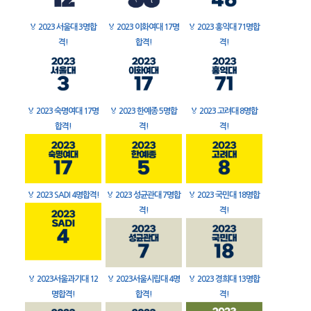
🏅
2023 서울대 3명합
🏅
2023 이화여대 17명
🏅
2023 홍익대 71명합
격!
합격!
격!
🏅
2023 숙명여대 17명
🏅
2023 한예종 5명합
🏅
2023 고려대 8명합
합격!
격!
격!
🏅
2023 SADI 4명합격!
🏅
2023 성균관대 7명합
🏅
2023 국민대 18명합
격!
격!
🏅
2023서울과기대 12
🏅
2023서울시립대 4명
🏅
2023 경희대 13명합
명합격!
합격!
격!