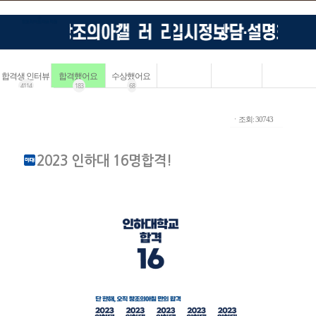
합격생 인터뷰
합격했어요
수상했어요
4114
183
68
ㆍ조회: 30743
2023 인하대 16명합격!