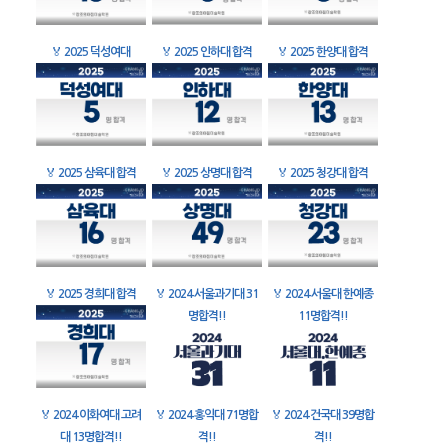
🏅
2025 덕성여대
🏅
2025 인하대 합격
🏅
2025 한양대 합격
🏅
2025 삼육대 합격
🏅
2025 상명대 합격
🏅
2025 청강대 합격
🏅
2025 경희대 합격
🏅
2024 서울과기대 31
🏅
2024 서울대 한예종
명합격!!
11명합격!!
🏅
2024 이화여대 고려
🏅
2024 홍익대 71명합
🏅
2024 건국대 39명합
대 13명합격!!
격!!
격!!