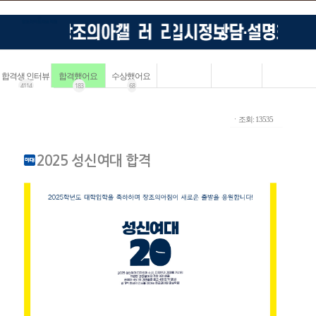
합격생 인터뷰
합격했어요
수상했어요
4114
183
68
ㆍ조회: 13535
2025 성신여대 합격