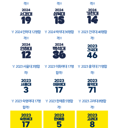
격!!
격!!
격!!
🏅
2024 인하대 12명합
🏅
2024 백석대 36명합
🏅
2023 건국대 46명합
격!!
격!!
격!
🏅
2023 서울대 3명합
🏅
2023 이화여대 17명
🏅
2023 홍익대 71명합
격!
합격!
격!
🏅
2023 숙명여대 17명
🏅
2023 한예종 5명합
🏅
2023 고려대 8명합
합격!
격!
격!