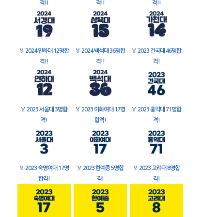
격!!
격!!
격!!
🏅
2024 인하대 12명합
🏅
2024 백석대 36명합
🏅
2023 건국대 46명합
격!!
격!!
격!
🏅
2023 서울대 3명합
🏅
2023 이화여대 17명
🏅
2023 홍익대 71명합
격!
합격!
격!
🏅
2023 숙명여대 17명
🏅
2023 한예종 5명합
🏅
2023 고려대 8명합
합격!
격!
격!