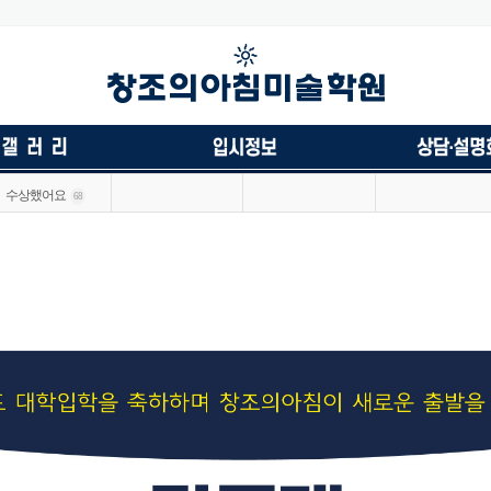
수상했어요
68