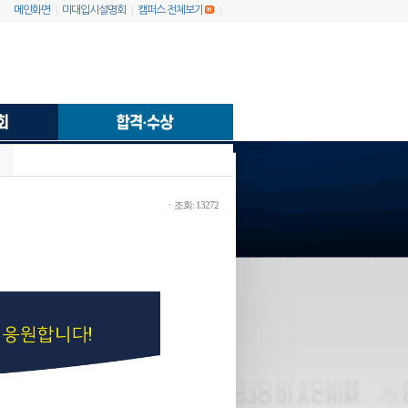
|
|
|
메인화면
미대입시설명회
캠퍼스 전체보기
ㆍ조회: 13272