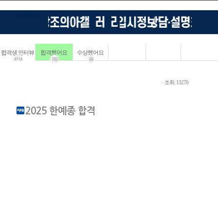
합격생 인터뷰
합격했어요
수상했어요
4114
183
68
ㆍ조회: 13270
2025 한예종 합격