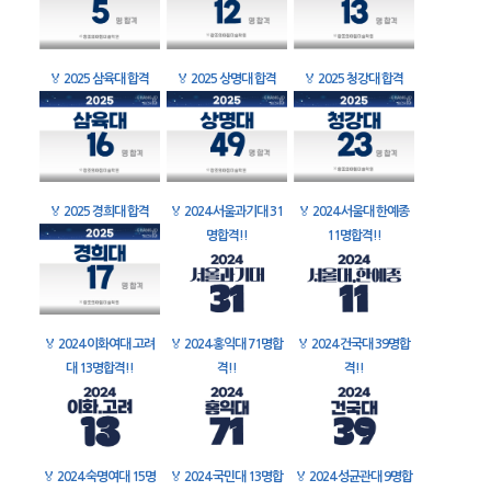
🏅
2025 삼육대 합격
🏅
2025 상명대 합격
🏅
2025 청강대 합격
🏅
2025 경희대 합격
🏅
2024 서울과기대 31
🏅
2024 서울대 한예종
명합격!!
11명합격!!
🏅
2024 이화여대 고려
🏅
2024 홍익대 71명합
🏅
2024 건국대 39명합
대 13명합격!!
격!!
격!!
🏅
2024 숙명여대 15명
🏅
2024 국민대 13명합
🏅
2024 성균관대 9명합