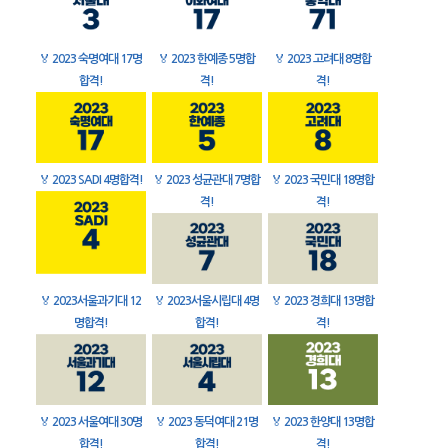
🏅
2023 숙명여대 17명
🏅
2023 한예종 5명합
🏅
2023 고려대 8명합
합격!
격!
격!
🏅
2023 SADI 4명합격!
🏅
2023 성균관대 7명합
🏅
2023 국민대 18명합
격!
격!
🏅
2023서울과기대 12
🏅
2023서울시립대 4명
🏅
2023 경희대 13명합
명합격!
합격!
격!
🏅
2023 서울여대 30명
🏅
2023 동덕여대 21명
🏅
2023 한양대 13명합
합격!
합격!
격!