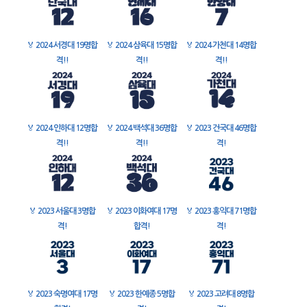
🏅
2024 서경대 19명합
🏅
2024 삼육대 15명합
🏅
2024 가천대 14명합
격!!
격!!
격!!
🏅
2024 인하대 12명합
🏅
2024 백석대 36명합
🏅
2023 건국대 46명합
격!!
격!!
격!
🏅
2023 서울대 3명합
🏅
2023 이화여대 17명
🏅
2023 홍익대 71명합
격!
합격!
격!
🏅
2023 숙명여대 17명
🏅
2023 한예종 5명합
🏅
2023 고려대 8명합