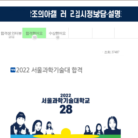
합격생 인터뷰
합격했어요
수상했어요
4114
183
68
ㆍ조회: 37487
2022 서울과학기술대 합격