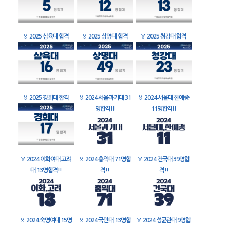
🏅
2025 삼육대 합격
🏅
2025 상명대 합격
🏅
2025 청강대 합격
🏅
2025 경희대 합격
🏅
2024 서울과기대 31
🏅
2024 서울대 한예종
명합격!!
11명합격!!
🏅
2024 이화여대 고려
🏅
2024 홍익대 71명합
🏅
2024 건국대 39명합
대 13명합격!!
격!!
격!!
🏅
2024 숙명여대 15명
🏅
2024 국민대 13명합
🏅
2024 성균관대 9명합