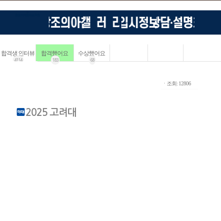
합격생 인터뷰
합격했어요
수상했어요
4114
183
68
ㆍ조회: 12806
2025 고려대