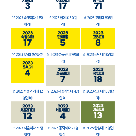
🏅
2023 숙명여대 17명
🏅
2023 한예종 5명합
🏅
2023 고려대 8명합
합격!
격!
격!
🏅
2023 SADI 4명합격!
🏅
2023 성균관대 7명합
🏅
2023 국민대 18명합
격!
격!
🏅
2023서울과기대 12
🏅
2023서울시립대 4명
🏅
2023 경희대 13명합
명합격!
합격!
격!
🏅
2023 서울여대 30명
🏅
2023 동덕여대 21명
🏅
2023 한양대 13명합
합격!
합격!
격!