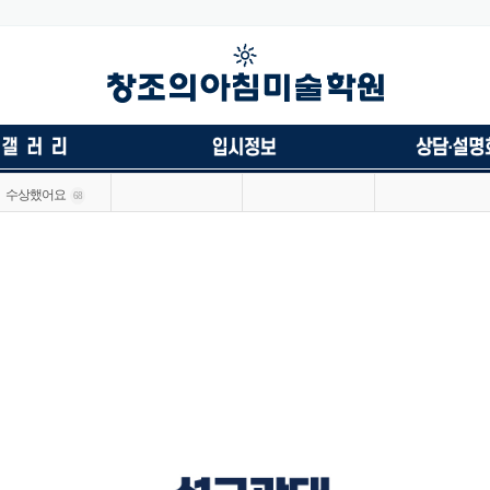
수상했어요
68