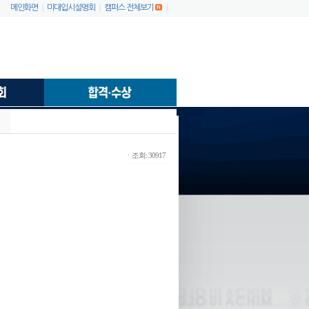
|
|
|
메인화면
미대입시설명회
캠퍼스 전체보기
ㆍ조회: 30917