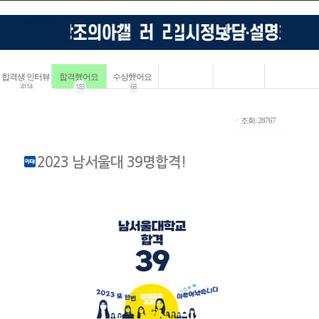
합격생 인터뷰
합격했어요
수상했어요
4114
183
68
ㆍ조회: 28767
2023 남서울대 39명합격!