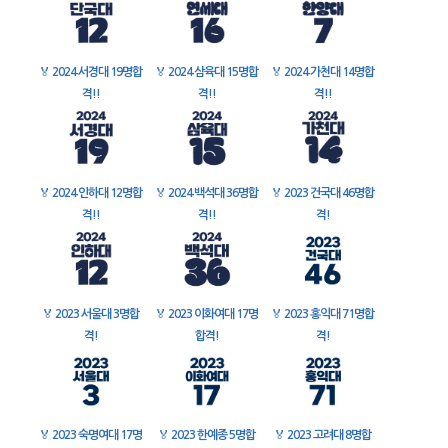
🏅
2024 서경대 19명합
🏅
2024 삼육대 15명합
🏅
2024 가천대 14명합
격!!
격!!
격!!
🏅
2024 인하대 12명합
🏅
2024 백석대 36명합
🏅
2023 건국대 46명합
격!!
격!!
격!
🏅
2023 서울대 3명합
🏅
2023 이화여대 17명
🏅
2023 홍익대 71명합
격!
합격!
격!
🏅
2023 숙명여대 17명
🏅
2023 한예종 5명합
🏅
2023 고려대 8명합