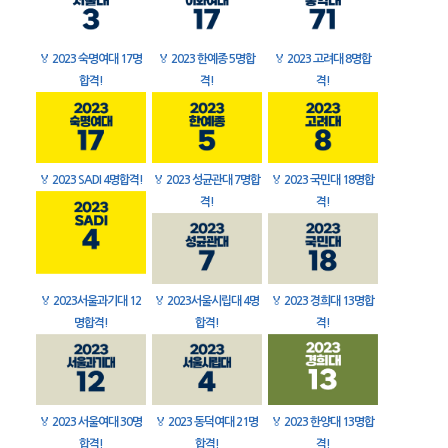
🏅
2023 숙명여대 17명
🏅
2023 한예종 5명합
🏅
2023 고려대 8명합
합격!
격!
격!
🏅
2023 SADI 4명합격!
🏅
2023 성균관대 7명합
🏅
2023 국민대 18명합
격!
격!
🏅
2023서울과기대 12
🏅
2023서울시립대 4명
🏅
2023 경희대 13명합
명합격!
합격!
격!
🏅
2023 서울여대 30명
🏅
2023 동덕여대 21명
🏅
2023 한양대 13명합
합격!
합격!
격!