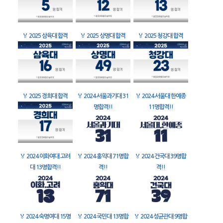
🏅
2025 삼육대 합격
🏅
2025 상명대 합격
🏅
2025 청강대 합격
🏅
2025 경희대 합격
🏅
2024 서울과기대 31
🏅
2024 서울대 한예종
명합격!!
11명합격!!
🏅
2024 이화여대 고려
🏅
2024 홍익대 71명합
🏅
2024 건국대 39명합
대 13명합격!!
격!!
격!!
🏅
2024 숙명여대 15명
🏅
2024 국민대 13명합
🏅
2024 성균관대 9명합