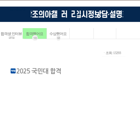
합격생 인터뷰
합격했어요
수상했어요
4114
183
68
ㆍ조회: 13293
2025 국민대 합격