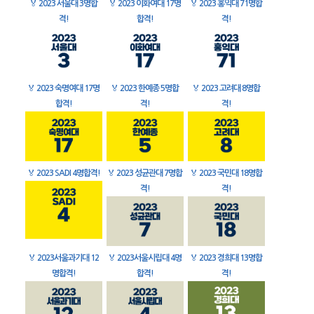
🏅
2023 서울대 3명합
🏅
2023 이화여대 17명
🏅
2023 홍익대 71명합
격!
합격!
격!
🏅
2023 숙명여대 17명
🏅
2023 한예종 5명합
🏅
2023 고려대 8명합
합격!
격!
격!
🏅
2023 SADI 4명합격!
🏅
2023 성균관대 7명합
🏅
2023 국민대 18명합
격!
격!
🏅
2023서울과기대 12
🏅
2023서울시립대 4명
🏅
2023 경희대 13명합
명합격!
합격!
격!