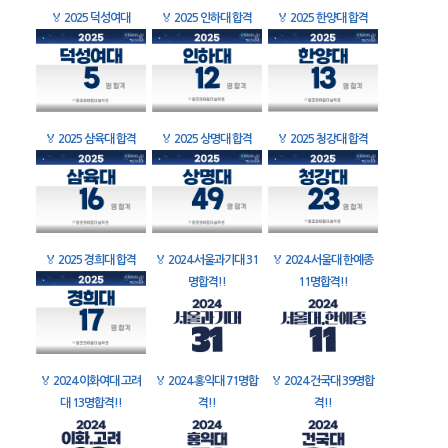
🏅
2025 덕성여대
🏅
2025 인하대 합격
🏅
2025 한양대 합격
🏅
2025 삼육대 합격
🏅
2025 상명대 합격
🏅
2025 청강대 합격
🏅
2025 경희대 합격
🏅
2024 서울과기대 31
🏅
2024 서울대 한예종
명합격!!
11명합격!!
🏅
2024 이화여대 고려
🏅
2024 홍익대 71명합
🏅
2024 건국대 39명합
대 13명합격!!
격!!
격!!