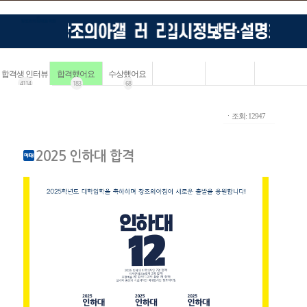
합격생 인터뷰
합격했어요
수상했어요
4114
183
68
ㆍ조회: 12947
2025 인하대 합격