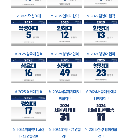
🏅
2025 덕성여대
🏅
2025 인하대 합격
🏅
2025 한양대 합격
🏅
2025 삼육대 합격
🏅
2025 상명대 합격
🏅
2025 청강대 합격
🏅
2025 경희대 합격
🏅
2024 서울과기대 31
🏅
2024 서울대 한예종
명합격!!
11명합격!!
🏅
2024 이화여대 고려
🏅
2024 홍익대 71명합
🏅
2024 건국대 39명합
대 13명합격!!
격!!
격!!