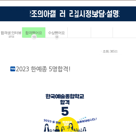
합격생 인터뷰
합격했어요
수상했어요
4114
183
68
ㆍ조회: 38511
2023 한예종 5명합격!