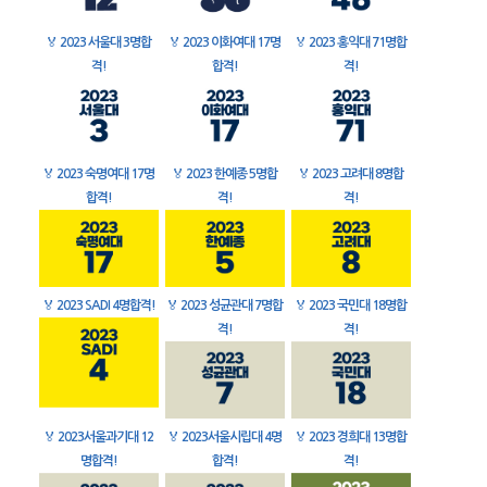
🏅
2023 서울대 3명합
🏅
2023 이화여대 17명
🏅
2023 홍익대 71명합
격!
합격!
격!
🏅
2023 숙명여대 17명
🏅
2023 한예종 5명합
🏅
2023 고려대 8명합
합격!
격!
격!
🏅
2023 SADI 4명합격!
🏅
2023 성균관대 7명합
🏅
2023 국민대 18명합
격!
격!
🏅
2023서울과기대 12
🏅
2023서울시립대 4명
🏅
2023 경희대 13명합
명합격!
합격!
격!