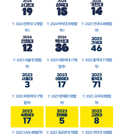
🏅
2024 인하대 12명합
🏅
2024 백석대 36명합
🏅
2023 건국대 46명합
격!!
격!!
격!
🏅
2023 서울대 3명합
🏅
2023 이화여대 17명
🏅
2023 홍익대 71명합
격!
합격!
격!
🏅
2023 숙명여대 17명
🏅
2023 한예종 5명합
🏅
2023 고려대 8명합
합격!
격!
격!
🏅
2023 SADI 4명합격!
🏅
2023 성균관대 7명합
🏅
2023 국민대 18명합