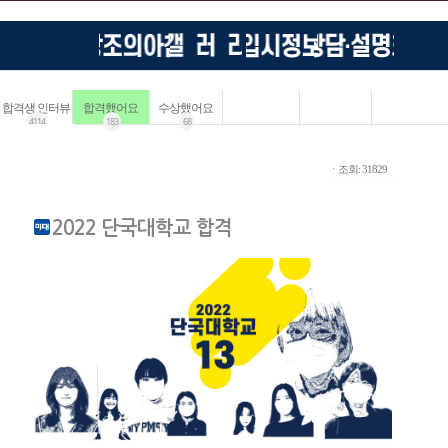
합격생 인터뷰
합격했어요
수상했어요
4114
183
68
ㆍ조회: 31829
2022 단국대학교 합격