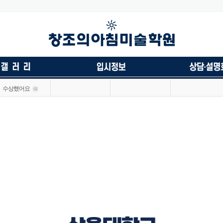
수상했어요
68