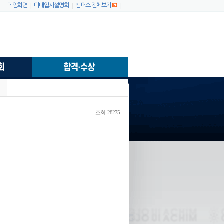
|
|
|
메인화면
미대입시설명회
캠퍼스 전체보기
ㆍ조회: 28275