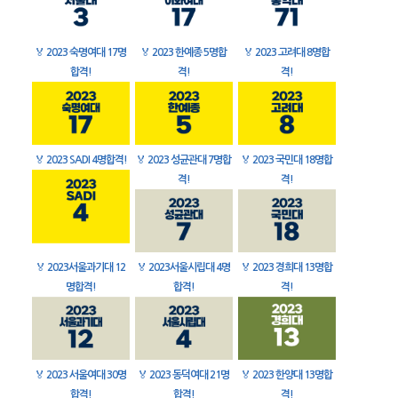
🏅
2023 숙명여대 17명
🏅
2023 한예종 5명합
🏅
2023 고려대 8명합
합격!
격!
격!
🏅
2023 SADI 4명합격!
🏅
2023 성균관대 7명합
🏅
2023 국민대 18명합
격!
격!
🏅
2023서울과기대 12
🏅
2023서울시립대 4명
🏅
2023 경희대 13명합
명합격!
합격!
격!
🏅
2023 서울여대 30명
🏅
2023 동덕여대 21명
🏅
2023 한양대 13명합
합격!
합격!
격!