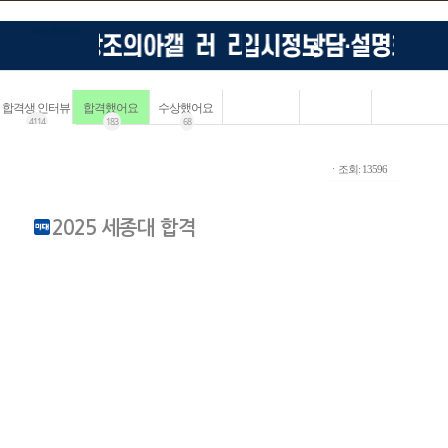
합격생 인터뷰
합격했어요
수상했어요
4114
183
68
ㆍ조회: 13596
2025 세종대 합격