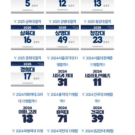
🏅
2025 삼육대 합격
🏅
2025 상명대 합격
🏅
2025 청강대 합격
🏅
2025 경희대 합격
🏅
2024 서울과기대 31
🏅
2024 서울대 한예종
명합격!!
11명합격!!
🏅
2024 이화여대 고려
🏅
2024 홍익대 71명합
🏅
2024 건국대 39명합
대 13명합격!!
격!!
격!!
🏅
2024 숙명여대 15명
🏅
2024 국민대 13명합
🏅
2024 성균관대 9명합