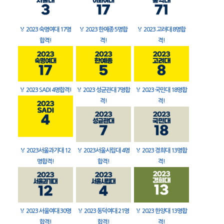
🏅
2023 숙명여대 17명
🏅
2023 한예종 5명합
🏅
2023 고려대 8명합
합격!
격!
격!
🏅
2023 SADI 4명합격!
🏅
2023 성균관대 7명합
🏅
2023 국민대 18명합
격!
격!
🏅
2023서울과기대 12
🏅
2023서울시립대 4명
🏅
2023 경희대 13명합
명합격!
합격!
격!
🏅
2023 서울여대 30명
🏅
2023 동덕여대 21명
🏅
2023 한양대 13명합
합격!
합격!
격!