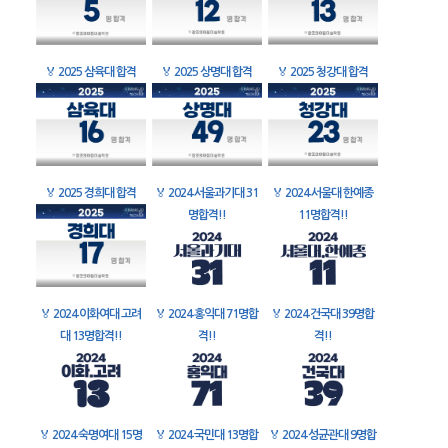
🏅
2025 삼육대 합격
🏅
2025 상명대 합격
🏅
2025 청강대 합격
🏅
2025 경희대 합격
🏅
2024 서울과기대 31
🏅
2024 서울대 한예종
명합격!!
11명합격!!
🏅
2024 이화여대 고려
🏅
2024 홍익대 71명합
🏅
2024 건국대 39명합
대 13명합격!!
격!!
격!!
🏅
2024 숙명여대 15명
🏅
2024 국민대 13명합
🏅
2024 성균관대 9명합