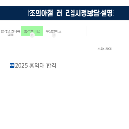
합격생 인터뷰
합격했어요
수상했어요
4114
183
68
ㆍ조회: 13006
2025 홍익대 합격