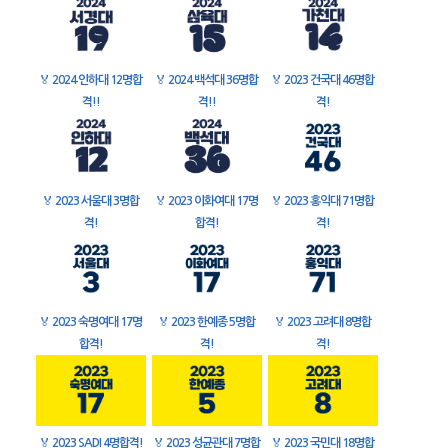
🏅
2024 인하대 12명합
🏅
2024 백석대 36명합
🏅
2023 건국대 46명합
격!!
격!!
격!
🏅
2023 서울대 3명합
🏅
2023 이화여대 17명
🏅
2023 홍익대 71명합
격!
합격!
격!
🏅
2023 숙명여대 17명
🏅
2023 한예종 5명합
🏅
2023 고려대 8명합
합격!
격!
격!
🏅
2023 SADI 4명합격!
🏅
2023 성균관대 7명합
🏅
2023 국민대 18명합