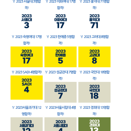
🏅
2023 서울대 3명합
🏅
2023 이화여대 17명
🏅
2023 홍익대 71명합
격!
합격!
격!
🏅
2023 숙명여대 17명
🏅
2023 한예종 5명합
🏅
2023 고려대 8명합
합격!
격!
격!
🏅
2023 SADI 4명합격!
🏅
2023 성균관대 7명합
🏅
2023 국민대 18명합
격!
격!
🏅
2023서울과기대 12
🏅
2023서울시립대 4명
🏅
2023 경희대 13명합
명합격!
합격!
격!