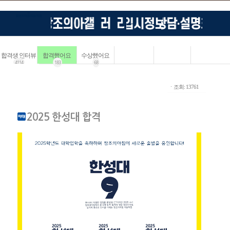
합격생 인터뷰
합격했어요
수상했어요
4114
183
68
ㆍ조회: 13761
2025 한성대 합격