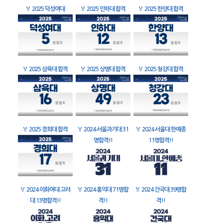
🏅
2025 덕성여대
🏅
2025 인하대 합격
🏅
2025 한양대 합격
🏅
2025 삼육대 합격
🏅
2025 상명대 합격
🏅
2025 청강대 합격
🏅
2025 경희대 합격
🏅
2024 서울과기대 31
🏅
2024 서울대 한예종
명합격!!
11명합격!!
🏅
2024 이화여대 고려
🏅
2024 홍익대 71명합
🏅
2024 건국대 39명합
대 13명합격!!
격!!
격!!