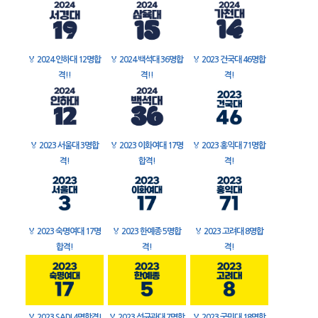
🏅
2024 인하대 12명합
🏅
2024 백석대 36명합
🏅
2023 건국대 46명합
격!!
격!!
격!
🏅
2023 서울대 3명합
🏅
2023 이화여대 17명
🏅
2023 홍익대 71명합
격!
합격!
격!
🏅
2023 숙명여대 17명
🏅
2023 한예종 5명합
🏅
2023 고려대 8명합
합격!
격!
격!
🏅
2023 SADI 4명합격!
🏅
2023 성균관대 7명합
🏅
2023 국민대 18명합