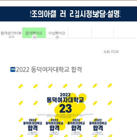
합격생 인터뷰
합격했어요
수상했어요
4114
183
68
ㆍ조회: 37228
2022 동덕여자대학교 합격