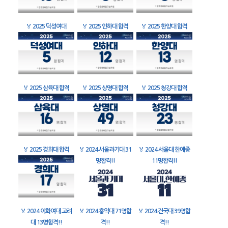
🏅
2025 덕성여대
🏅
2025 인하대 합격
🏅
2025 한양대 합격
🏅
2025 삼육대 합격
🏅
2025 상명대 합격
🏅
2025 청강대 합격
🏅
2025 경희대 합격
🏅
2024 서울과기대 31
🏅
2024 서울대 한예종
명합격!!
11명합격!!
🏅
2024 이화여대 고려
🏅
2024 홍익대 71명합
🏅
2024 건국대 39명합
대 13명합격!!
격!!
격!!