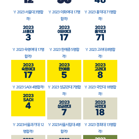
🏅
2023 서울대 3명합
🏅
2023 이화여대 17명
🏅
2023 홍익대 71명합
격!
합격!
격!
🏅
2023 숙명여대 17명
🏅
2023 한예종 5명합
🏅
2023 고려대 8명합
합격!
격!
격!
🏅
2023 SADI 4명합격!
🏅
2023 성균관대 7명합
🏅
2023 국민대 18명합
격!
격!
🏅
2023서울과기대 12
🏅
2023서울시립대 4명
🏅
2023 경희대 13명합
명합격!
합격!
격!