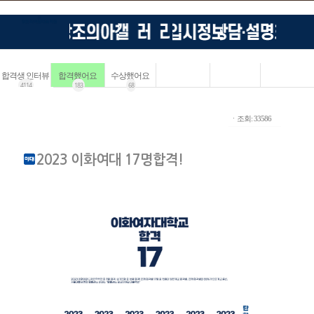
합격생 인터뷰
합격했어요
수상했어요
4114
183
68
ㆍ조회: 33586
2023 이화여대 17명합격!