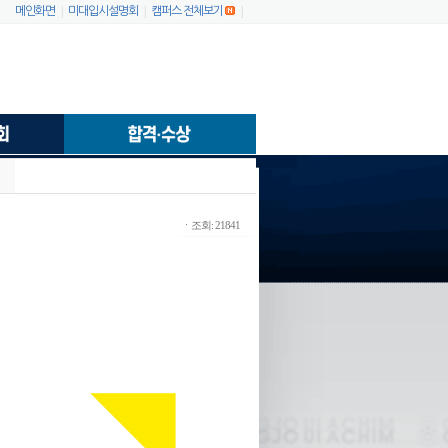
|
|
|
메인화면
미대입시설명회
캠퍼스 전체보기
ㆍ조회: 21841