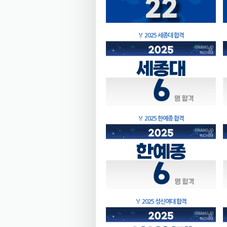
🏅
2025 세종대 합격
🏅
2025 한예종 합격
🏅
2025 성신여대 합격