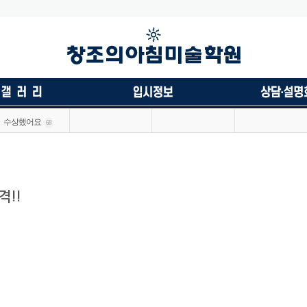
수상했어요
68
격!!