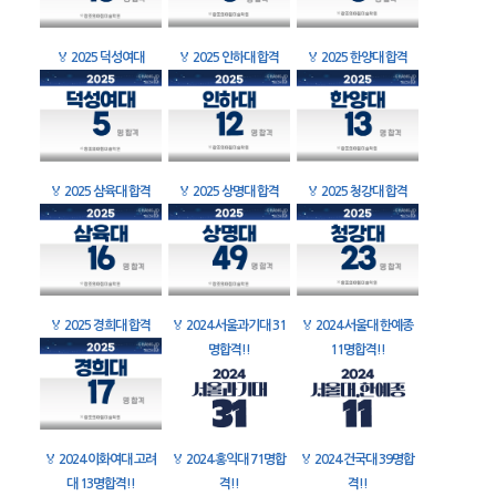
🏅
2025 덕성여대
🏅
2025 인하대 합격
🏅
2025 한양대 합격
🏅
2025 삼육대 합격
🏅
2025 상명대 합격
🏅
2025 청강대 합격
🏅
2025 경희대 합격
🏅
2024 서울과기대 31
🏅
2024 서울대 한예종
명합격!!
11명합격!!
🏅
2024 이화여대 고려
🏅
2024 홍익대 71명합
🏅
2024 건국대 39명합
대 13명합격!!
격!!
격!!