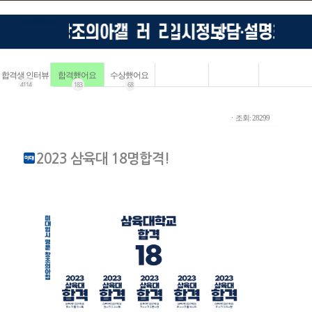
합격생 인터뷰
합격했어요
수상했어요
4114
183
68
ㆍ조회: 28299
2023 삼육대 18명합격!