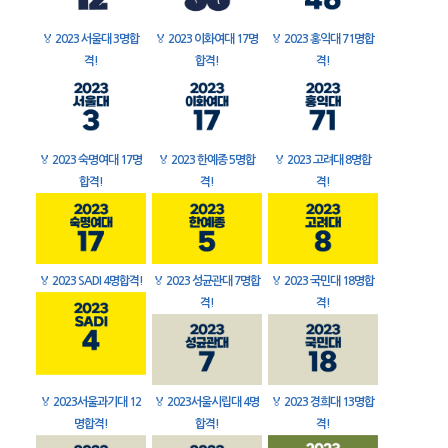
🏅
2023 서울대 3명합
🏅
2023 이화여대 17명
🏅
2023 홍익대 71명합
격!
합격!
격!
🏅
2023 숙명여대 17명
🏅
2023 한예종 5명합
🏅
2023 고려대 8명합
합격!
격!
격!
🏅
2023 SADI 4명합격!
🏅
2023 성균관대 7명합
🏅
2023 국민대 18명합
격!
격!
🏅
2023서울과기대 12
🏅
2023서울시립대 4명
🏅
2023 경희대 13명합
명합격!
합격!
격!