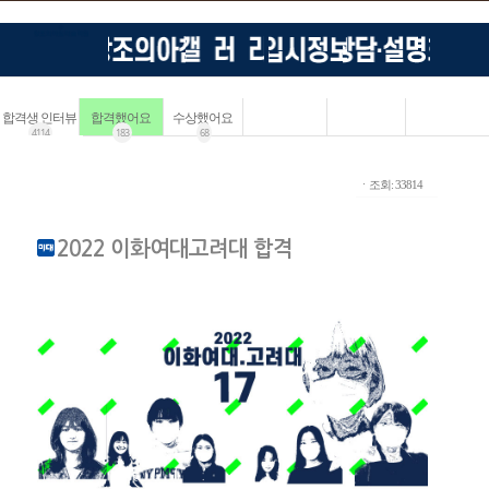
합격생 인터뷰
합격했어요
수상했어요
4114
183
68
ㆍ조회: 33814
2022 이화여대고려대 합격