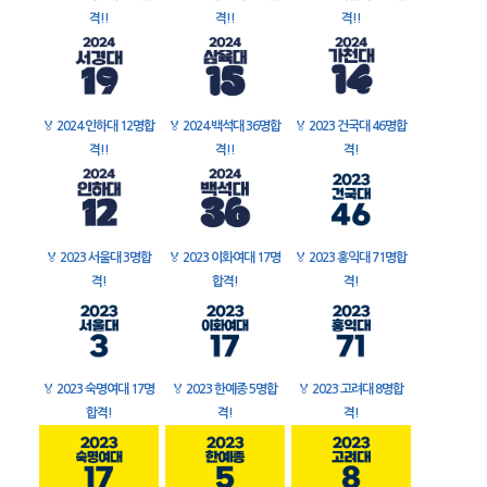
격!!
격!!
격!!
🏅
2024 인하대 12명합
🏅
2024 백석대 36명합
🏅
2023 건국대 46명합
격!!
격!!
격!
🏅
2023 서울대 3명합
🏅
2023 이화여대 17명
🏅
2023 홍익대 71명합
격!
합격!
격!
🏅
2023 숙명여대 17명
🏅
2023 한예종 5명합
🏅
2023 고려대 8명합
합격!
격!
격!