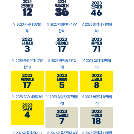
🏅
2023 서울대 3명합
🏅
2023 이화여대 17명
🏅
2023 홍익대 71명합
격!
합격!
격!
🏅
2023 숙명여대 17명
🏅
2023 한예종 5명합
🏅
2023 고려대 8명합
합격!
격!
격!
🏅
2023 SADI 4명합격!
🏅
2023 성균관대 7명합
🏅
2023 국민대 18명합
격!
격!
🏅
2023서울과기대 12
🏅
2023서울시립대 4명
🏅
2023 경희대 13명합