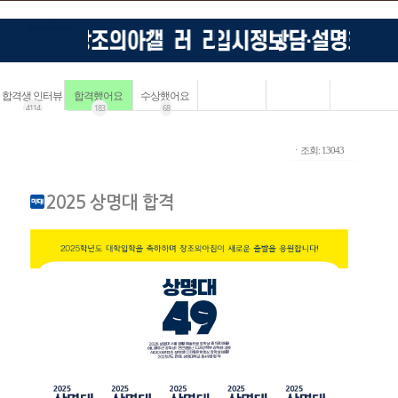
합격생 인터뷰
합격했어요
수상했어요
4114
183
68
ㆍ조회: 13043
2025 상명대 합격