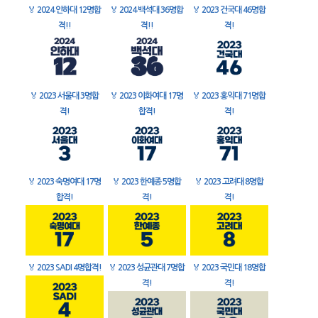
🏅
2024 인하대 12명합
🏅
2024 백석대 36명합
🏅
2023 건국대 46명합
격!!
격!!
격!
🏅
2023 서울대 3명합
🏅
2023 이화여대 17명
🏅
2023 홍익대 71명합
격!
합격!
격!
🏅
2023 숙명여대 17명
🏅
2023 한예종 5명합
🏅
2023 고려대 8명합
합격!
격!
격!
🏅
2023 SADI 4명합격!
🏅
2023 성균관대 7명합
🏅
2023 국민대 18명합
격!
격!