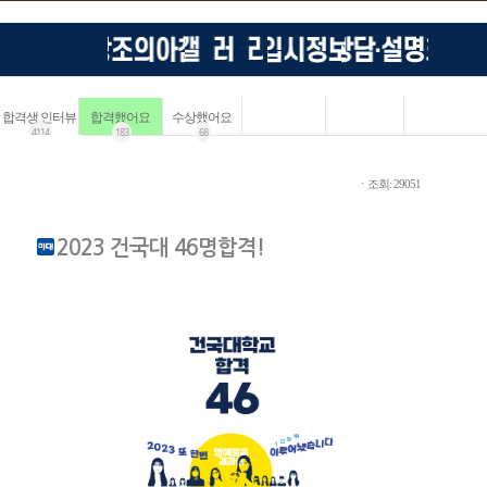
합격생 인터뷰
합격했어요
수상했어요
4114
183
68
ㆍ조회: 29051
2023 건국대 46명합격!