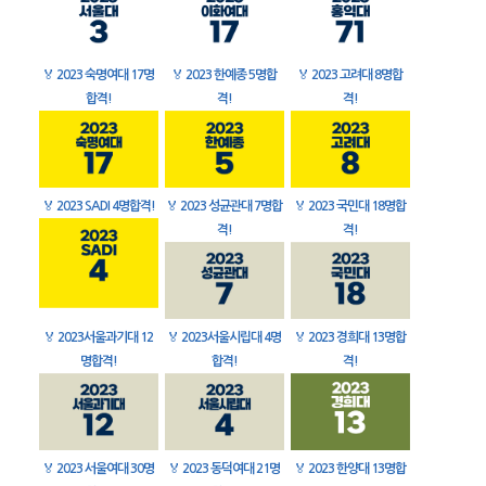
🏅
2023 숙명여대 17명
🏅
2023 한예종 5명합
🏅
2023 고려대 8명합
합격!
격!
격!
🏅
2023 SADI 4명합격!
🏅
2023 성균관대 7명합
🏅
2023 국민대 18명합
격!
격!
🏅
2023서울과기대 12
🏅
2023서울시립대 4명
🏅
2023 경희대 13명합
명합격!
합격!
격!
🏅
2023 서울여대 30명
🏅
2023 동덕여대 21명
🏅
2023 한양대 13명합