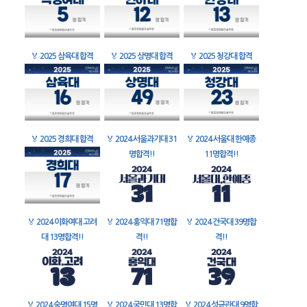
🏅
2025 삼육대 합격
🏅
2025 상명대 합격
🏅
2025 청강대 합격
🏅
2025 경희대 합격
🏅
2024 서울과기대 31
🏅
2024 서울대 한예종
명합격!!
11명합격!!
🏅
2024 이화여대 고려
🏅
2024 홍익대 71명합
🏅
2024 건국대 39명합
대 13명합격!!
격!!
격!!
🏅
2024 숙명여대 15명
🏅
2024 국민대 13명합
🏅
2024 성균관대 9명합