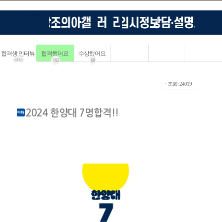
합격생 인터뷰
합격했어요
수상했어요
4114
183
68
ㆍ조회: 24019
2024 한양대 7명합격!!