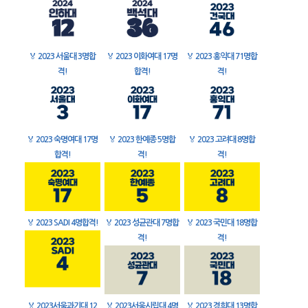
🏅
2023 서울대 3명합
🏅
2023 이화여대 17명
🏅
2023 홍익대 71명합
격!
합격!
격!
🏅
2023 숙명여대 17명
🏅
2023 한예종 5명합
🏅
2023 고려대 8명합
합격!
격!
격!
🏅
2023 SADI 4명합격!
🏅
2023 성균관대 7명합
🏅
2023 국민대 18명합
격!
격!
🏅
2023서울과기대 12
🏅
2023서울시립대 4명
🏅
2023 경희대 13명합